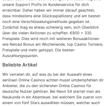
unsere Support Profis im Kundenservice für dich
erreichbar. Daher haben wir immer darauf geachtet,
dass mindestens eine Glücksspiellizenz und am besten
noch eine Verschlüsselungsmethode gegeben ist.
Zunächst mag es etwas schwierig sein, sich Überblick
über die vielen Aktionen zu schaffen. €800 + 335
Freispiele. Dies wird noch mit weiteren Bonusaktionen
wie Reload Bonus am Wochenende, top Casino Turniere,
Freispiele und mehr getoppt. Die besten
Auszahlungsquoten.
Beliebte Artikel
Wir verraten dir, auf was du bei der Auswahl eines
seriösen Online Casinos achten musst umdempfehlen dir
Anbieter, die zu den sichersten Online Casinos für
deutsche Nutzer gehören. Bei Neon 54 startet man als
Neukunde in ein Abenteuer, bei welchem Sie zuerst von
einem von fünf Stars auswählen müssen, welcher auch