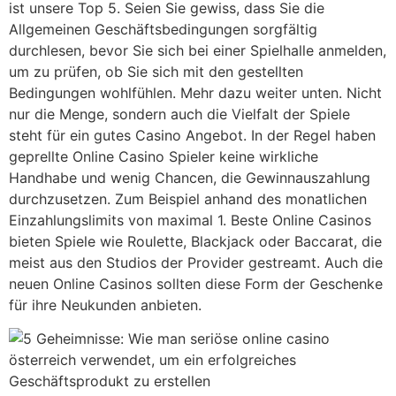
ist unsere Top 5. Seien Sie gewiss, dass Sie die
Allgemeinen Geschäftsbedingungen sorgfältig
durchlesen, bevor Sie sich bei einer Spielhalle anmelden,
um zu prüfen, ob Sie sich mit den gestellten
Bedingungen wohlfühlen. Mehr dazu weiter unten. Nicht
nur die Menge, sondern auch die Vielfalt der Spiele
steht für ein gutes Casino Angebot. In der Regel haben
geprellte Online Casino Spieler keine wirkliche
Handhabe und wenig Chancen, die Gewinnauszahlung
durchzusetzen. Zum Beispiel anhand des monatlichen
Einzahlungslimits von maximal 1. Beste Online Casinos
bieten Spiele wie Roulette, Blackjack oder Baccarat, die
meist aus den Studios der Provider gestreamt. Auch die
neuen Online Casinos sollten diese Form der Geschenke
für ihre Neukunden anbieten.