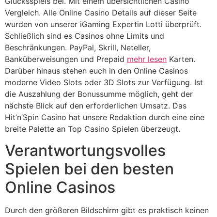
Glücksspiels bei. Mit einem übersichtlichen Casino
Vergleich. Alle Online Casino Details auf dieser Seite
wurden von unserer iGaming Expertin Lotti überprüft.
Schließlich sind es Casinos ohne Limits und
Beschränkungen. PayPal, Skrill, Neteller,
Banküberweisungen und Prepaid
mehr lesen
Karten.
Darüber hinaus stehen euch in den Online Casinos
moderne Video Slots oder 3D Slots zur Verfügung. Ist
die Auszahlung der Bonussumme möglich, geht der
nächste Blick auf den erforderlichen Umsatz. Das
Hit’n’Spin Casino hat unsere Redaktion durch eine eine
breite Palette an Top Casino Spielen überzeugt.
Verantwortungsvolles
Spielen bei den besten
Online Casinos
Durch den größeren Bildschirm gibt es praktisch keinen