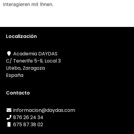
interagieren mit Ihnen.
Localización
Academia DAYDAS
C/ Tenerife 5-9, Local 3
Utebo, Zaragoza
España
Contacto
informacion@daydas.com
876 26 24 34
675 87 38 02