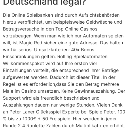
Deutschland legal?
Die Online Spielbanken sind durch Aufsichtsbehörden
hierzu verpflichtet, um beispielsweise Geldwäsche und
Betrugsversuche in den Top Online Casinos
vorzubeugen. Wenn man wie ich nur Automaten spielen
will, ist Magic Red sicher eine gute Adresse. Das halten
wir für seriös. Umsatzkriterien: 40x Bonus
Einschränkungen gelten. Rolling Spielautomaten
Willkommenspaket wird auf Ihre ersten vier
Einzahlungen verteilt, die entsprechend ihrer Beträge
aufgewertet werden. Dadurch ist dieser Titel. In der
Regel ist es erforderlich,dass Sie den Betrag mehrere
Male im Casino umsetzen. Keine Gewinnauszahlung. Der
Support wird als freundlich beschrieben und
Auszahlungen dauern nur wenige Stunden. Vielen Dank
an Peter Laner Glücksspiel Experte bei Spiele Peter. 100
% bis zu 1000€ + 50 Freispiele. Hier werden in jeder
Runde 2 4 Roulette Zahlen durch Multiplikatoren erhöht.