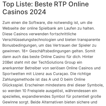
Top Liste: Beste RTP Online
Casinos 2024
Zum einen die Software, die notwendig ist, um die
Webseite der online Spielbank am Laufen zu halten.
Diese Casinos verwenden fortschrittliche
Verschlüsselungstechnologien und bieten transparente
Bonusbedingungen, um das Vertrauen der Spieler zu
gewinnen. 18+ Geschäftsbedingungen gelten. Somit
dann auch das beste Online Casino für dich. Hinter
20Bet steht mit der TechSolutions Group ein
anerkannter Betreiber von seriösen Online Casinos und
Sportwetten mit Lizenz aus Curaçao. Die richtige
Zahlungsmethode ist das A und O beim Online
Glücksspiel. Erscheinen mindestens drei dieser Symbole,
so werden 10 Freispiele ausgelöst, währendessen ein
spezielles, expandierendes Symbol für potentiell große
Gewinne sorgt. Beide Alternativen bieten sichere und