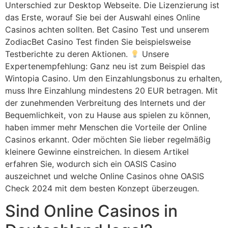
Unterschied zur Desktop Webseite. Die Lizenzierung ist
das Erste, worauf Sie bei der Auswahl eines Online
Casinos achten sollten. Bet Casino Test und unserem
ZodiacBet Casino Test finden Sie beispielsweise
Testberichte zu deren Aktionen.
Unsere
Expertenempfehlung: Ganz neu ist zum Beispiel das
Wintopia Casino. Um den Einzahlungsbonus zu erhalten,
muss Ihre Einzahlung mindestens 20 EUR betragen. Mit
der zunehmenden Verbreitung des Internets und der
Bequemlichkeit, von zu Hause aus spielen zu können,
haben immer mehr Menschen die Vorteile der Online
Casinos erkannt. Oder möchten Sie lieber regelmäßig
kleinere Gewinne einstreichen. In diesem Artikel
erfahren Sie, wodurch sich ein OASIS Casino
auszeichnet und welche Online Casinos ohne OASIS
Check 2024 mit dem besten Konzept überzeugen.
Sind Online Casinos in