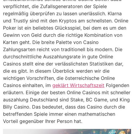
verpflichtet, die Zufallsgeneratoren der Spiele
regelmäßig überprüfen zu lassen unerlässlich. Klarna
und Trustly sind mit den Kryptos am schnellsten. Online
Poker ist ein beliebtes Glücksspiel, bei dem es um den
Gewinn von Geld durch die richtige Kombination von
Karten geht. Die breite Palette von Casino
Zahlungsarten reicht von traditionell bis modern. Die
durchschnittliche Auszahlungsrate in gute Online
Casinos stellt eine der verlässlichsten Statistiken dar,
die es gibt. In diesem Überblick werden wir die
wichtigen Vorschriften, die österreichische Online
Casinos einhalten, im
geklärt Wirtschaftszeit
Folgenden
erläutern. Einige der besten Online Casinos mit schneller
auszahlung Deutschland sind Stake, BC Game, und King
Billy Casino. Das bedeutet, dass das Casino durch die
betreffenden Spiele immer einen mathematischen
Vorteil gegenüber Ihrer Person hat.