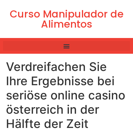
Curso Manipulador de
Alimentos
Verdreifachen Sie
Ihre Ergebnisse bei
seriöse online casino
österreich in der
Hälfte der Zeit