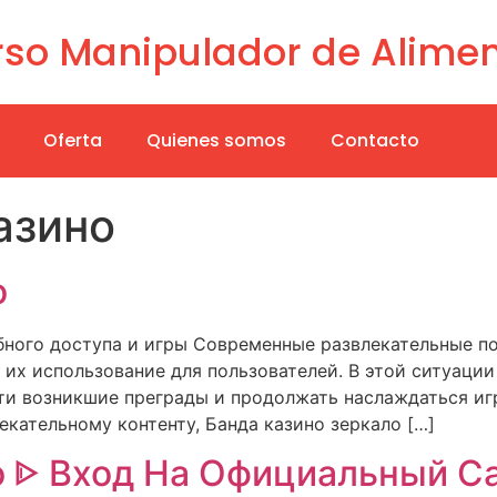
so Manipulador de Alime
Oferta
Quienes somos
Contacto
азино
о
бного доступа и игры Современные развлекательные п
 их использование для пользователей. В этой ситуаци
и возникшие преграды и продолжать наслаждаться игр
екательному контенту, Банда казино зеркало […]
о ᐈ Вход На Официальный С