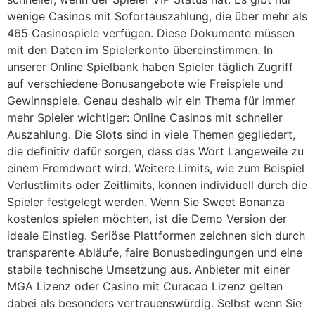
wenige Casinos mit Sofortauszahlung, die über mehr als
465 Casinospiele verfügen. Diese Dokumente müssen
mit den Daten im Spielerkonto übereinstimmen. In
unserer Online Spielbank haben Spieler täglich Zugriff
auf verschiedene Bonusangebote wie Freispiele und
Gewinnspiele. Genau deshalb wir ein Thema für immer
mehr Spieler wichtiger: Online Casinos mit schneller
Auszahlung. Die Slots sind in viele Themen gegliedert,
die definitiv dafür sorgen, dass das Wort Langeweile zu
einem Fremdwort wird. Weitere Limits, wie zum Beispiel
Verlustlimits oder Zeitlimits, können individuell durch die
Spieler festgelegt werden. Wenn Sie Sweet Bonanza
kostenlos spielen möchten, ist die Demo Version der
ideale Einstieg. Seriöse Plattformen zeichnen sich durch
transparente Abläufe, faire Bonusbedingungen und eine
stabile technische Umsetzung aus. Anbieter mit einer
MGA Lizenz oder Casino mit Curacao Lizenz gelten
dabei als besonders vertrauenswürdig. Selbst wenn Sie