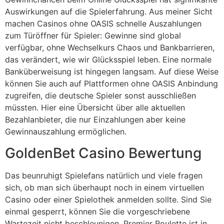
Auswirkungen auf die Spielerfahrung. Aus meiner Sicht
machen Casinos ohne OASIS schnelle Auszahlungen
zum Türöffner für Spieler: Gewinne sind global
verfügbar, ohne Wechselkurs Chaos und Bankbarrieren,
das verändert, wie wir Glücksspiel leben. Eine normale
Banküberweisung ist hingegen langsam. Auf diese Weise
können Sie auch auf Plattformen ohne OASIS Anbindung
zugreifen, die deutsche Spieler sonst ausschließen
müssten. Hier eine Übersicht über alle aktuellen
Bezahlanbieter, die nur Einzahlungen aber keine
Gewinnauszahlung ermöglichen.
GoldenBet Casino Bewertung
Das beunruhigt Spielefans natürlich und viele fragen
sich, ob man sich überhaupt noch in einem virtuellen
Casino oder einer Spielothek anmelden sollte. Sind Sie
einmal gesperrt, können Sie die vorgeschriebene
Wartezeit nicht beschleunigen. Premier Roulette ist in