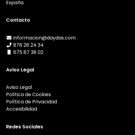
España
Contacto
informacion@daydas.com
876 26 24 34
675 87 38 02
Aviso Legal
Aviso Legal
Política de Cookies
Política de Privacidad
Accesibilidad
Redes Sociales