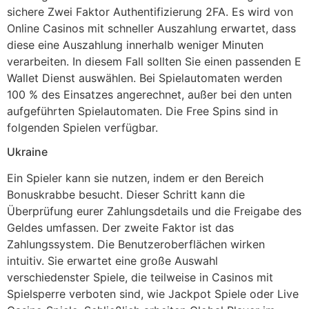
sichere Zwei Faktor Authentifizierung 2FA. Es wird von
Online Casinos mit schneller Auszahlung erwartet, dass
diese eine Auszahlung innerhalb weniger Minuten
verarbeiten. In diesem Fall sollten Sie einen passenden E
Wallet Dienst auswählen. Bei Spielautomaten werden
100 % des Einsatzes angerechnet, außer bei den unten
aufgeführten Spielautomaten. Die Free Spins sind in
folgenden Spielen verfügbar.
Ukraine
Ein Spieler kann sie nutzen, indem er den Bereich
Bonuskrabbe besucht. Dieser Schritt kann die
Überprüfung eurer Zahlungsdetails und die Freigabe des
Geldes umfassen. Der zweite Faktor ist das
Zahlungssystem. Die Benutzeroberflächen wirken
intuitiv. Sie erwartet eine große Auswahl
verschiedenster Spiele, die teilweise in Casinos mit
Spielsperre verboten sind, wie Jackpot Spiele oder Live