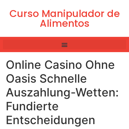
Curso Manipulador de
Alimentos
Online Casino Ohne
Oasis Schnelle
Auszahlung-Wetten:
Fundierte
Entscheidungen