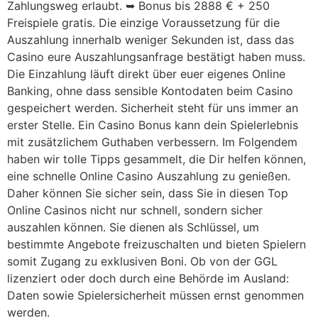
Zahlungsweg erlaubt. ➥ Bonus bis 2888 € + 250
Freispiele gratis. Die einzige Voraussetzung für die
Auszahlung innerhalb weniger Sekunden ist, dass das
Casino eure Auszahlungsanfrage bestätigt haben muss.
Die Einzahlung läuft direkt über euer eigenes Online
Banking, ohne dass sensible Kontodaten beim Casino
gespeichert werden. Sicherheit steht für uns immer an
erster Stelle. Ein Casino Bonus kann dein Spielerlebnis
mit zusätzlichem Guthaben verbessern. Im Folgendem
haben wir tolle Tipps gesammelt, die Dir helfen können,
eine schnelle Online Casino Auszahlung zu genießen.
Daher können Sie sicher sein, dass Sie in diesen Top
Online Casinos nicht nur schnell, sondern sicher
auszahlen können. Sie dienen als Schlüssel, um
bestimmte Angebote freizuschalten und bieten Spielern
somit Zugang zu exklusiven Boni. Ob von der GGL
lizenziert oder doch durch eine Behörde im Ausland:
Daten sowie Spielersicherheit müssen ernst genommen
werden.