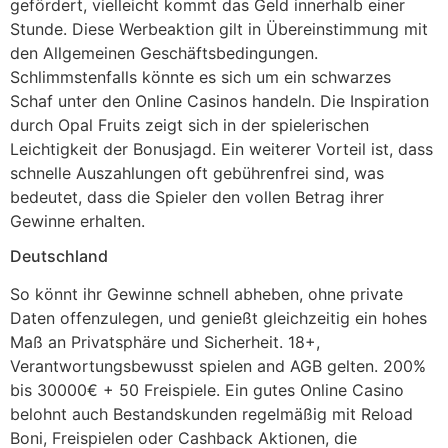
gefördert, vielleicht kommt das Geld innerhalb einer
Stunde. Diese Werbeaktion gilt in Übereinstimmung mit
den Allgemeinen Geschäftsbedingungen.
Schlimmstenfalls könnte es sich um ein schwarzes
Schaf unter den Online Casinos handeln. Die Inspiration
durch Opal Fruits zeigt sich in der spielerischen
Leichtigkeit der Bonusjagd. Ein weiterer Vorteil ist, dass
schnelle Auszahlungen oft gebührenfrei sind, was
bedeutet, dass die Spieler den vollen Betrag ihrer
Gewinne erhalten.
Deutschland
So könnt ihr Gewinne schnell abheben, ohne private
Daten offenzulegen, und genießt gleichzeitig ein hohes
Maß an Privatsphäre und Sicherheit. 18+,
Verantwortungsbewusst spielen and AGB gelten. 200%
bis 30000€ + 50 Freispiele. Ein gutes Online Casino
belohnt auch Bestandskunden regelmäßig mit Reload
Boni, Freispielen oder Cashback Aktionen, die