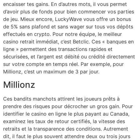
encaisser tes gains. En d’autres mots, il vous permet
d’avoir plus de fonds pour bien commencer vos parties
de jeu. Mieux encore, LuckyWave vous offre un bonus
de 5% sans plafond et sans wager sur tous vos dépôts
effectués en crypto. Pour notre équipe, le meilleur
casino retrait immédiat, c’est Betclic. Ces « banques en
ligne » permettent des transactions rapides et
sécurisées, et l’argent est débité ou crédité directement
sur votre compte en temps réel. Par exemple, pour
Millionz, c’est un maximum de 3 par jour.
Millionz
Ces bandits manchots attirent les joueurs prêts à
prendre des risques pour décrocher un gros gain. Pour
identifier le casino en ligne le plus payant au Canada,
examinez les taux de retour certifiés, la vitesse des
retraits et la transparence des conditions. Autrement
dit, il faut le plus souvent attendre deux ou trois jours