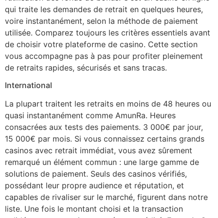
qui traite les demandes de retrait en quelques heures,
voire instantanément, selon la méthode de paiement
utilisée. Comparez toujours les critères essentiels avant
de choisir votre plateforme de casino. Cette section
vous accompagne pas à pas pour profiter pleinement
de retraits rapides, sécurisés et sans tracas.
International
La plupart traitent les retraits en moins de 48 heures ou
quasi instantanément comme AmunRa. Heures
consacrées aux tests des paiements. 3 000€ par jour,
15 000€ par mois. Si vous connaissez certains grands
casinos avec retrait immédiat, vous avez sûrement
remarqué un élément commun : une large gamme de
solutions de paiement. Seuls des casinos vérifiés,
possédant leur propre audience et réputation, et
capables de rivaliser sur le marché, figurent dans notre
liste. Une fois le montant choisi et la transaction