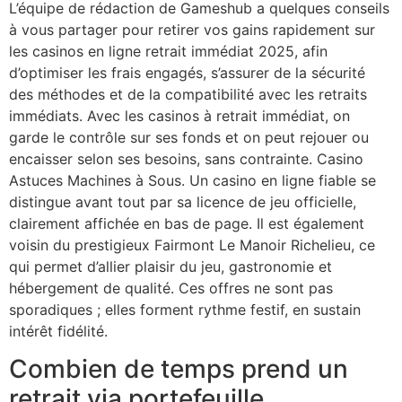
L’équipe de rédaction de Gameshub a quelques conseils
à vous partager pour retirer vos gains rapidement sur
les casinos en ligne retrait immédiat 2025, afin
d’optimiser les frais engagés, s’assurer de la sécurité
des méthodes et de la compatibilité avec les retraits
immédiats. Avec les casinos à retrait immédiat, on
garde le contrôle sur ses fonds et on peut rejouer ou
encaisser selon ses besoins, sans contrainte. Casino
Astuces Machines à Sous. Un casino en ligne fiable se
distingue avant tout par sa licence de jeu officielle,
clairement affichée en bas de page. Il est également
voisin du prestigieux Fairmont Le Manoir Richelieu, ce
qui permet d’allier plaisir du jeu, gastronomie et
hébergement de qualité. Ces offres ne sont pas
sporadiques ; elles forment rythme festif, en sustain
intérêt fidélité.
Combien de temps prend un
retrait via portefeuille