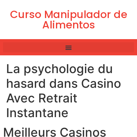
Curso Manipulador de
Alimentos
La psychologie du
hasard dans Casino
Avec Retrait
Instantane
Meilleurs Casinos