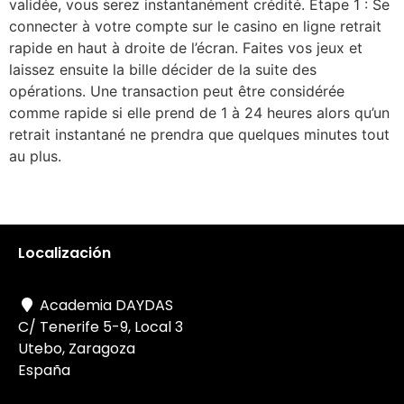
validée, vous serez instantanément crédité. Etape 1 : Se
connecter à votre compte sur le casino en ligne retrait
rapide en haut à droite de l’écran. Faites vos jeux et
laissez ensuite la bille décider de la suite des
opérations. Une transaction peut être considérée
comme rapide si elle prend de 1 à 24 heures alors qu’un
retrait instantané ne prendra que quelques minutes tout
au plus.
Localización
Academia DAYDAS
C/ Tenerife 5-9, Local 3
Utebo, Zaragoza
España