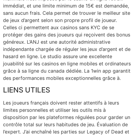
immédiat, et une limite minimum de 15€ est demandée,
sans aucun frais. Cela permet de trouver le meilleur site
de jeux d’argent selon son propre profil de joueur.
Celles ci permettent aux casinos sans KYC de se
protéger des gains des joueurs qui reçoivent des bonus
généreux. L’ANJ est une autorité administrative
indépendante chargée de réguler les jeux d’argent et de
hasard en ligne. Le studio assure une excellente
jouabilité sur les casinos en ligne mobiles et ordinateurs
grâce à sa ligne du canada dédiée. La 1win app garantit
des performances mobiles exceptionnelles grâce à.
LIENS UTILES
Les joueurs français doivent rester attentifs à leurs
limites personnelles et utiliser les outils mis à
disposition par les plateformes régulées pour garder un
contrôle total sur leurs habitudes de jeu. Évaluation de
l’expert. J’ai enchaîné les parties sur Legacy of Dead et