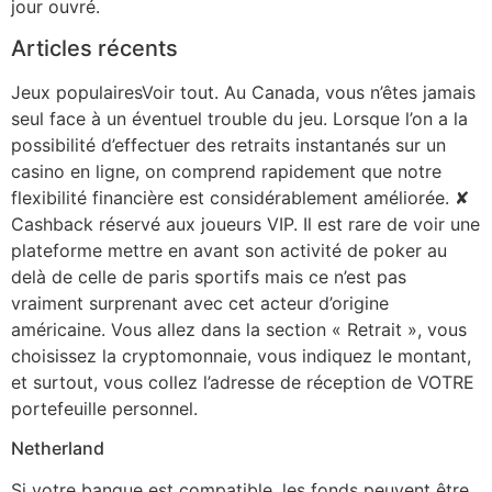
jour ouvré.
Articles récents
Jeux populairesVoir tout. Au Canada, vous n’êtes jamais
seul face à un éventuel trouble du jeu. Lorsque l’on a la
possibilité d’effectuer des retraits instantanés sur un
casino en ligne, on comprend rapidement que notre
flexibilité financière est considérablement améliorée. ✘
Cashback réservé aux joueurs VIP. Il est rare de voir une
plateforme mettre en avant son activité de poker au
delà de celle de paris sportifs mais ce n’est pas
vraiment surprenant avec cet acteur d’origine
américaine. Vous allez dans la section « Retrait », vous
choisissez la cryptomonnaie, vous indiquez le montant,
et surtout, vous collez l’adresse de réception de VOTRE
portefeuille personnel.
Netherland
Si votre banque est compatible, les fonds peuvent être