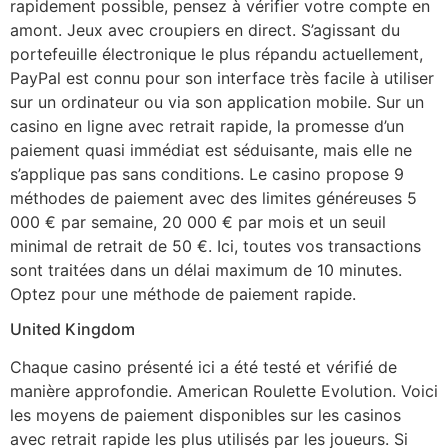
rapidement possible, pensez à vérifier votre compte en
amont. Jeux avec croupiers en direct. S’agissant du
portefeuille électronique le plus répandu actuellement,
PayPal est connu pour son interface très facile à utiliser
sur un ordinateur ou via son application mobile. Sur un
casino en ligne avec retrait rapide, la promesse d’un
paiement quasi immédiat est séduisante, mais elle ne
s’applique pas sans conditions. Le casino propose 9
méthodes de paiement avec des limites généreuses 5
000 € par semaine, 20 000 € par mois et un seuil
minimal de retrait de 50 €. Ici, toutes vos transactions
sont traitées dans un délai maximum de 10 minutes.
Optez pour une méthode de paiement rapide.
United Kingdom
Chaque casino présenté ici a été testé et vérifié de
manière approfondie. American Roulette Evolution. Voici
les moyens de paiement disponibles sur les casinos
avec retrait rapide les plus utilisés par les joueurs. Si