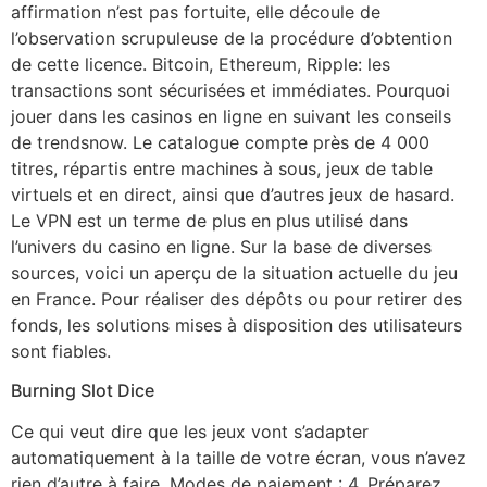
affirmation n’est pas fortuite, elle découle de
l’observation scrupuleuse de la procédure d’obtention
de cette licence. Bitcoin, Ethereum, Ripple: les
transactions sont sécurisées et immédiates. Pourquoi
jouer dans les casinos en ligne en suivant les conseils
de trendsnow. Le catalogue compte près de 4 000
titres, répartis entre machines à sous, jeux de table
virtuels et en direct, ainsi que d’autres jeux de hasard.
Le VPN est un terme de plus en plus utilisé dans
l’univers du casino en ligne. Sur la base de diverses
sources, voici un aperçu de la situation actuelle du jeu
en France. Pour réaliser des dépôts ou pour retirer des
fonds, les solutions mises à disposition des utilisateurs
sont fiables.
Burning Slot Dice
Ce qui veut dire que les jeux vont s’adapter
automatiquement à la taille de votre écran, vous n’avez
rien d’autre à faire. Modes de paiement : 4. Préparez