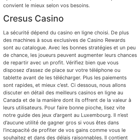
convient le mieux selon vos besoins.
Cresus Casino
La sécurité dépend du casino en ligne choisi. De plus
des machines à sous exclusives de Casino Rewards
sont au catalogue. Avec les bonnes stratégies et un peu
de chance, les joueurs peuvent augmenter leurs chances
de repartir avec un profit. Vérifiez bien que vous
disposez d’assez de place sur votre téléphone ou
tablette avant de les télécharger. Plus les paiements
sont rapides, et mieux c’est. Ci dessous, nous allons
discuter en détail des meilleurs casinos en ligne au
Canada et de la manière dont ils offrent de la valeur à
leurs utilisateurs. Pour faire bonne pioche, lisez vite
notre guide des jeux d’argent au Luxembourg. Il n’est
d’aucune utilité de gagner gros si vous êtes dans
l’incapacité de profiter de vos gains comme vous le
souhaitez et dans des délais raisonnables. Il contient