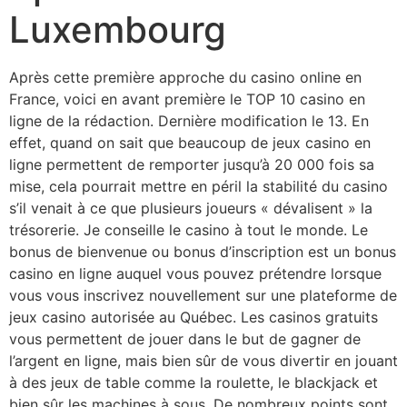
Luxembourg
Après cette première approche du casino online en
France, voici en avant première le TOP 10 casino en
ligne de la rédaction. Dernière modification le 13. En
effet, quand on sait que beaucoup de jeux casino en
ligne permettent de remporter jusqu’à 20 000 fois sa
mise, cela pourrait mettre en péril la stabilité du casino
s’il venait à ce que plusieurs joueurs « dévalisent » la
trésorerie. Je conseille le casino à tout le monde. Le
bonus de bienvenue ou bonus d’inscription est un bonus
casino en ligne auquel vous pouvez prétendre lorsque
vous vous inscrivez nouvellement sur une plateforme de
jeux casino autorisée au Québec. Les casinos gratuits
vous permettent de jouer dans le but de gagner de
l’argent en ligne, mais bien sûr de vous divertir en jouant
à des jeux de table comme la roulette, le blackjack et
bien sûr les machines à sous. De nombreux points sont