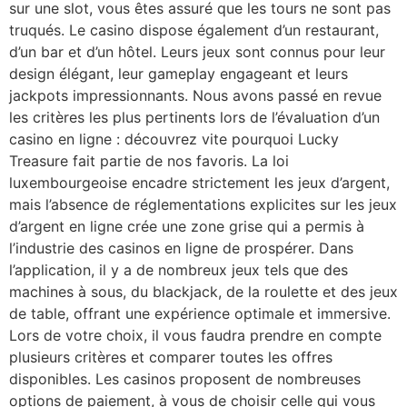
sur une slot, vous êtes assuré que les tours ne sont pas
truqués. Le casino dispose également d’un restaurant,
d’un bar et d’un hôtel. Leurs jeux sont connus pour leur
design élégant, leur gameplay engageant et leurs
jackpots impressionnants. Nous avons passé en revue
les critères les plus pertinents lors de l’évaluation d’un
casino en ligne : découvrez vite pourquoi Lucky
Treasure fait partie de nos favoris. La loi
luxembourgeoise encadre strictement les jeux d’argent,
mais l’absence de réglementations explicites sur les jeux
d’argent en ligne crée une zone grise qui a permis à
l’industrie des casinos en ligne de prospérer. Dans
l’application, il y a de nombreux jeux tels que des
machines à sous, du blackjack, de la roulette et des jeux
de table, offrant une expérience optimale et immersive.
Lors de votre choix, il vous faudra prendre en compte
plusieurs critères et comparer toutes les offres
disponibles. Les casinos proposent de nombreuses
options de paiement, à vous de choisir celle qui vous