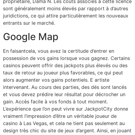
propriétaire, Dama N. Les coûts associés à cette licence
sont généralement moins élevés par rapport à d’autres
juridictions, ce qui attire particulièrement les nouveaux
entrants sur le marché.
Google Map
En faisantcela, vous avez la certitude d’entrer en
possession de vos gains lorsque vous gagnez. Certains
casinos peuvent offrir des jackpots plus élevés ou des
taux de retour au joueur plus favorables, ce qui peut
alors augmenter vos gains potentiels. E artiste
intervenant. Au cours des parties, des dés sont lancés
et vous devez prédire leur résultat pour décrocher un
gain. Accès facile à vos fonds à tout moment.
L’expérience que l’on peut vivre sur JackpotCity donne
vraiment l’impression d’être un véritable joueur de
casino à Las Vegas, et cela ne tient pas seulement au
design très chic du site de jeux d’argent. Ainsi, en jouant