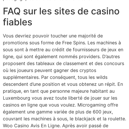
FAQ sur les sites de casino
fiables
Vous devriez pouvoir toucher une majorité de
promotions sous forme de Free Spins. Les machines à
sous sont à mettre au crédit de fournisseurs de jeux en
ligne, qui sont également nommés providers. D’autres
proposent des tableaux de classement et des concours
où les joueurs peuvent gagner des cryptos
supplémentaires. Par conséquent, tous les wilds
descendent d’une position et vous obtenez un répit. En
pratique, en tant que personne majeure habitant au
Luxembourg vous avez toute liberté de jouer sur les
casinos en ligne que vous voulez. Microgaming offre
également une gamme variée de plus de 600 jeux,
couvrant les machines à sous, le blackjack et la roulette.
Woo Casino Avis En Ligne. Après avoir passé de