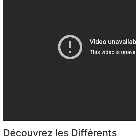
Découvrez les Différents