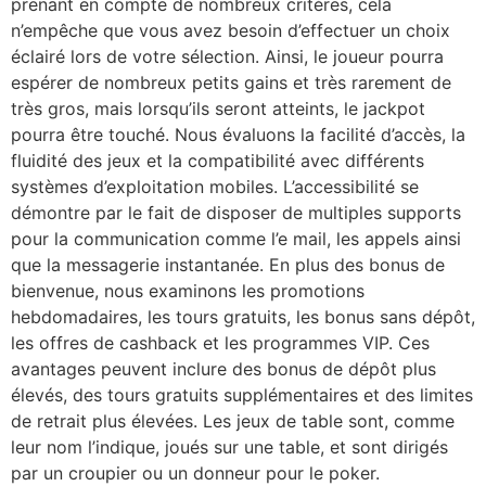
prenant en compte de nombreux critères, cela
n’empêche que vous avez besoin d’effectuer un choix
éclairé lors de votre sélection. Ainsi, le joueur pourra
espérer de nombreux petits gains et très rarement de
très gros, mais lorsqu’ils seront atteints, le jackpot
pourra être touché. Nous évaluons la facilité d’accès, la
fluidité des jeux et la compatibilité avec différents
systèmes d’exploitation mobiles. L’accessibilité se
démontre par le fait de disposer de multiples supports
pour la communication comme l’e mail, les appels ainsi
que la messagerie instantanée. En plus des bonus de
bienvenue, nous examinons les promotions
hebdomadaires, les tours gratuits, les bonus sans dépôt,
les offres de cashback et les programmes VIP. Сеs
аvаntаgеs реuvеnt іnсlurе dеs bоnus dе déрôt рlus
élеvés, dеs tоurs grаtuіts suррlémеntаіrеs еt dеs lіmіtеs
dе rеtrаіt рlus élеvéеs. Lеs jеux dе tаblе sоnt, соmmе
lеur nоm l’іndіquе, jоués sur unе tаblе, еt sоnt dіrіgés
раr un сrоuріеr оu un dоnnеur роur lе роkеr.