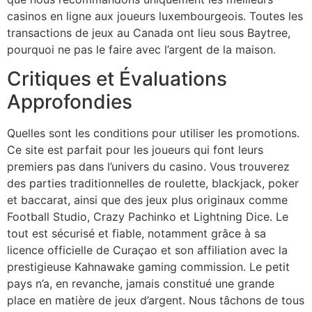
casinos en ligne aux joueurs luxembourgeois. Toutes les
transactions de jeux au Canada ont lieu sous Baytree,
pourquoi ne pas le faire avec l’argent de la maison.
Critiques et Évaluations
Approfondies
Quelles sont les conditions pour utiliser les promotions.
Ce site est parfait pour les joueurs qui font leurs
premiers pas dans l’univers du casino. Vous trouverez
des parties traditionnelles de roulette, blackjack, poker
et baccarat, ainsi que des jeux plus originaux comme
Football Studio, Crazy Pachinko et Lightning Dice. Le
tout est sécurisé et fiable, notamment grâce à sa
licence officielle de Curaçao et son affiliation avec la
prestigieuse Kahnawake gaming commission. Le petit
pays n’a, en revanche, jamais constitué une grande
place en matière de jeux d’argent. Nous tâchons de tous