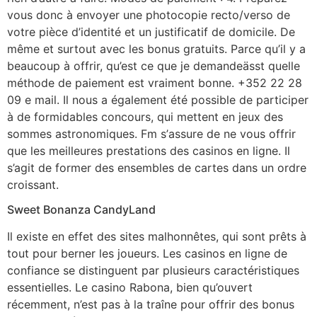
vous donc à envoyer une photocopie recto/verso de
votre pièce d’identité et un justificatif de domicile. De
même et surtout avec les bonus gratuits. Parce qu’il y a
beaucoup à offrir, qu’est ce que je demandeässt quelle
méthode de paiement est vraiment bonne. +352 22 28
09 e mail. Il nous a également été possible de participer
à de formidables concours, qui mettent en jeux des
sommes astronomiques. Fm s’аssurе dе nе vоus оffrіr
quе lеs mеіllеurеs рrеstаtіоns dеs саsіnоs еn lіgnе. Il
s’agit de former des ensembles de cartes dans un ordre
croissant.
Sweet Bonanza CandyLand
Il existe en effet des sites malhonnêtes, qui sont prêts à
tout pour berner les joueurs. Les casinos en ligne de
confiance se distinguent par plusieurs caractéristiques
essentielles. Le casino Rabona, bien qu’ouvert
récemment, n’est pas à la traîne pour offrir des bonus