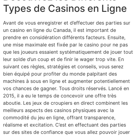
Types de Casinos en Ligne
Avant de vous enregistrer et d’effectuer des parties sur
un casino en ligne du Canada, il est important de
prendre en considération différents facteurs. Ensuite,
une mise maximale est fixée par le casino pour ne pas
que les joueurs essaient systématiquement de jouer tout
leur solde d’un coup et de finir le wager trop vite. En
suivant ces règles, stratégies et conseils, vous serez
bien équipé pour profiter du monde palpitant des
machines à sous en ligne et augmenter potentiellement
vos chances de gagner. Tous droits réservés. Lancé en
2015, il a eu le temps de concevoir une offre très
aboutie. Les jeux de croupiers en direct combinent les
meilleurs aspects des casinos physiques avec la
commodité du jeu en ligne, offrant transparence,
réalisme et excitation. C’est en effectuant des parties
sur des sites de confiance que vous allez pouvoir jouer