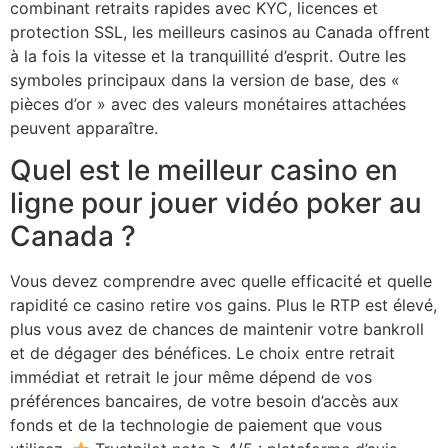
combinant retraits rapides avec KYC, licences et
protection SSL, les meilleurs casinos au Canada offrent
à la fois la vitesse et la tranquillité d’esprit. Outre les
symboles principaux dans la version de base, des «
pièces d’or » avec des valeurs monétaires attachées
peuvent apparaître.
Quel est le meilleur casino en
ligne pour jouer vidéo poker au
Canada ?
Vous devez comprendre avec quelle efficacité et quelle
rapidité ce casino retire vos gains. Plus le RTP est élevé,
plus vous avez de chances de maintenir votre bankroll
et de dégager des bénéfices. Le choix entre retrait
immédiat et retrait le jour même dépend de vos
préférences bancaires, de votre besoin d’accès aux
fonds et de la technologie de paiement que vous