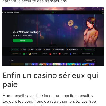
garantir la sécurité des transactions.
Enfin un casino sérieux qui
paie
Mon conseil : avant de lancer une partie, consultez
toujours les conditions de retrait sur le site. Les free