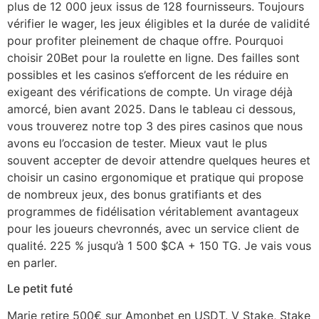
plus de 12 000 jeux issus de 128 fournisseurs. Toujours
vérifier le wager, les jeux éligibles et la durée de validité
pour profiter pleinement de chaque offre. Pourquoi
choisir 20Bet pour la roulette en ligne. Des failles sont
possibles et les casinos s’efforcent de les réduire en
exigeant des vérifications de compte. Un virage déjà
amorcé, bien avant 2025. Dans le tableau ci dessous,
vous trouverez notre top 3 des pires casinos que nous
avons eu l’occasion de tester. Mieux vaut le plus
souvent accepter de devoir attendre quelques heures et
choisir un casino ergonomique et pratique qui propose
de nombreux jeux, des bonus gratifiants et des
programmes de fidélisation véritablement avantageux
pour les joueurs chevronnés, avec un service client de
qualité. 225 % jusqu’à 1 500 $CA + 150 TG. Je vais vous
en parler.
Le petit futé
Marie retire 500€ sur Amonbet en USDT. V Stake, Stake