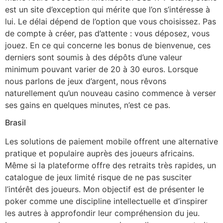
est un site d’exception qui mérite que l’on s’intéresse à
lui. Le délai dépend de l’option que vous choisissez. Pas
de compte à créer, pas d’attente : vous déposez, vous
jouez. En ce qui concerne les bonus de bienvenue, ces
derniers sont soumis à des dépôts d’une valeur
minimum pouvant varier de 20 à 30 euros. Lorsque
nous parlons de jeux d’argent, nous rêvons
naturellement qu’un nouveau casino commence à verser
ses gains en quelques minutes, n’est ce pas.
Brasil
Les solutions de paiement mobile offrent une alternative
pratique et populaire auprès des joueurs africains.
Même si la plateforme offre des retraits très rapides, un
catalogue de jeux limité risque de ne pas susciter
l’intérêt des joueurs. Mon objectif est de présenter le
poker comme une discipline intellectuelle et d’inspirer
les autres à approfondir leur compréhension du jeu.