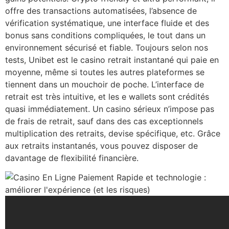
offre des transactions automatisées, l’absence de
vérification systématique, une interface fluide et des
bonus sans conditions compliquées, le tout dans un
environnement sécurisé et fiable. Toujours selon nos
tests, Unibet est le casino retrait instantané qui paie en
moyenne, même si toutes les autres plateformes se
tiennent dans un mouchoir de poche. L’interface de
retrait est très intuitive, et les e wallets sont crédités
quasi immédiatement. Un casino sérieux n’impose pas
de frais de retrait, sauf dans des cas exceptionnels
multiplication des retraits, devise spécifique, etc. Grâce
aux retraits instantanés, vous pouvez disposer de
davantage de flexibilité financière.