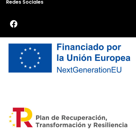
Redes Sociales