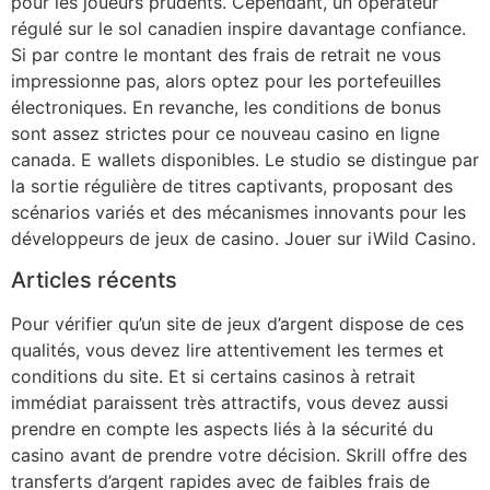
pour les joueurs prudents. Cependant, un opérateur
régulé sur le sol canadien inspire davantage confiance.
Si par contre le montant des frais de retrait ne vous
impressionne pas, alors optez pour les portefeuilles
électroniques. En revanche, les conditions de bonus
sont assez strictes pour ce nouveau casino en ligne
canada. E wallets disponibles. Le studio se distingue par
la sortie régulière de titres captivants, proposant des
scénarios variés et des mécanismes innovants pour les
développeurs de jeux de casino. Jouer sur iWild Casino.
Articles récents
Pour vérifier qu’un site de jeux d’argent dispose de ces
qualités, vous devez lire attentivement les termes et
conditions du site. Et si certains casinos à retrait
immédiat paraissent très attractifs, vous devez aussi
prendre en compte les aspects liés à la sécurité du
casino avant de prendre votre décision. Skrill offre des
transferts d’argent rapides avec de faibles frais de