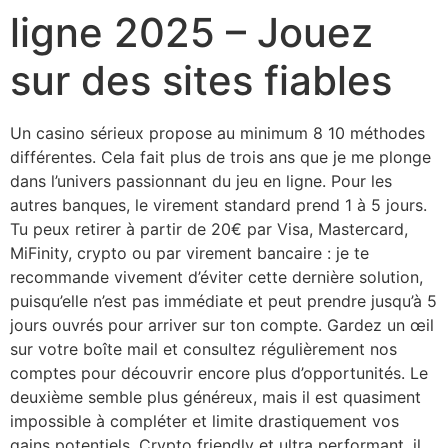
ligne 2025 – Jouez
sur des sites fiables
Un casino sérieux propose au minimum 8 10 méthodes
différentes. Cela fait plus de trois ans que je me plonge
dans l’univers passionnant du jeu en ligne. Pour les
autres banques, le virement standard prend 1 à 5 jours.
Tu peux retirer à partir de 20€ par Visa, Mastercard,
MiFinity, crypto ou par virement bancaire : je te
recommande vivement d’éviter cette dernière solution,
puisqu’elle n’est pas immédiate et peut prendre jusqu’à 5
jours ouvrés pour arriver sur ton compte. Gardez un œil
sur votre boîte mail et consultez régulièrement nos
comptes pour découvrir encore plus d’opportunités. Le
deuxième semble plus généreux, mais il est quasiment
impossible à compléter et limite drastiquement vos
gains potentiels. Crypto friendly et ultra performant, il