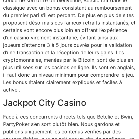
concerne son offre de bienvenue, Betclic fait dans le
classique avec un bonus consistant au remboursement
du premier pari s’il est perdant. De plus en plus de sites
proposent désormais ces fameux retraits instantanés, et
certains vont encore plus loin en offrant l’expérience
d’un casino virement instantané, évitant ainsi aux
joueurs d’attendre 3 à 5 jours ouvrés pour la validation
d’une transaction et la réception de leurs gains. Les
cryptomonnaies, menées par le Bitcoin, sont de plus en
plus utilisées sur les casinos en ligne. Ils sont en anglais,
il faut donc un niveau minimum pour comprendre le jeu.
Les bonus étaient clairement expliqués et faciles à
activer.
Jackpot City Casino
Face à ces concurrents directs tels que Betclic et Bwin,
PartyPoker s’en sort plutôt bien. Nous gardons et
publions uniquement les contenus vérifiés par des
sources fiables, que ce soit par un site de confiance, un