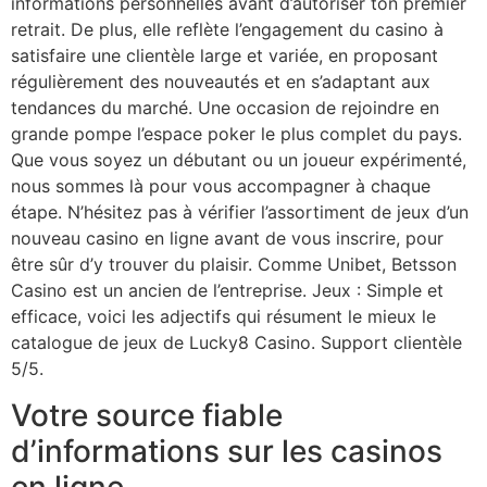
informations personnelles avant d’autoriser ton premier
retrait. De plus, elle reflète l’engagement du casino à
satisfaire une clientèle large et variée, en proposant
régulièrement des nouveautés et en s’adaptant aux
tendances du marché. Une occasion de rejoindre en
grande pompe l’espace poker le plus complet du pays.
Que vous soyez un débutant ou un joueur expérimenté,
nous sommes là pour vous accompagner à chaque
étape. N’hésitez pas à vérifier l’assortiment de jeux d’un
nouveau casino en ligne avant de vous inscrire, pour
être sûr d’y trouver du plaisir. Comme Unibet, Betsson
Casino est un ancien de l’entreprise. Jeux : Simple et
efficace, voici les adjectifs qui résument le mieux le
catalogue de jeux de Lucky8 Casino. Support clientèle
5/5.
Votre source fiable
d’informations sur les casinos
en ligne