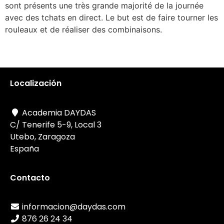
sont présents une très grande majorité de la journée
avec des tchats en direct. Le but est de faire tourner les
rouleaux et de réaliser des combinaisons.
Localización
Academia DAYDAS
C/ Tenerife 5-9, Local 3
Utebo, Zaragoza
España
Contacto
informacion@daydas.com
876 26 24 34