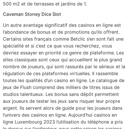
500 m2 et de terrasses et jardins de 1.
Caveman Stoney Dice Slot
Un autre avantage significatif des casinos en ligne est
l’abondance de bonus et de promotions qu’ils offrent.
Certains sites français comme Betclic s’en sont fait une
spécialité et si c’est ce que vous recherchez, vous
devriez essayer en priorité ce genre de plateforme. Les
sites classiques sont ceux qui accueillent le plus grand
nombre de joueurs, qui sont rassurés par le sérieux et la
régulation de ces plateformes virtuelles. Il rassemble
toutes les qualités d’un casino en ligne. Le catalogue de
jeux de Flush comprend des milliers de titres issus de
studios talentueux. Les bonus sans dépôt permettent
aux joueurs de tester les jeux sans risquer leur propre
argent. Ils servent alors de guide pour les joueurs dans
l’univers des casinos en ligne. Aujourd’hui casinos en
ligne Luxembourg 2023 l’utilisation du téléphone a pris
le dessus sur l’ordinateur, pour cette raison les casinos