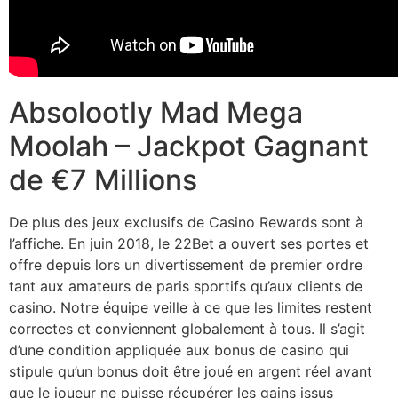
Absolootly Mad Mega
Moolah – Jackpot Gagnant
de €7 Millions
De plus des jeux exclusifs de Casino Rewards sont à
l’affiche. En juin 2018, le 22Bet a ouvert ses portes et
offre depuis lors un divertissement de premier ordre
tant aux amateurs de paris sportifs qu’aux clients de
casino. Notre équipe veille à ce que les limites restent
correctes et conviennent globalement à tous. Il s’agit
d’une condition appliquée aux bonus de casino qui
stipule qu’un bonus doit être joué en argent réel avant
que le joueur ne puisse récupérer les gains issus