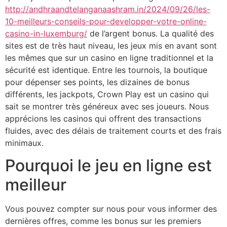
http://andhraandtelanganaashram.in/2024/09/26/les-
10-meilleurs-conseils-pour-developper-votre-online-
casino-in-luxemburg/
de l’argent bonus. La qualité des
sites est de très haut niveau, les jeux mis en avant sont
les mêmes que sur un casino en ligne traditionnel et la
sécurité est identique. Entre les tournois, la boutique
pour dépenser ses points, les dizaines de bonus
différents, les jackpots, Crown Play est un casino qui
sait se montrer très généreux avec ses joueurs. Nous
apprécions les casinos qui offrent des transactions
fluides, avec des délais de traitement courts et des frais
minimaux.
Pourquoi le jeu en ligne est
meilleur
Vous pouvez compter sur nous pour vous informer des
dernières offres, comme les bonus sur les premiers