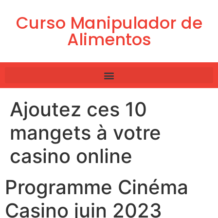
Curso Manipulador de
Alimentos
Ajoutez ces 10
mangets à votre
casino online
Programme Cinéma
Casino juin 2023