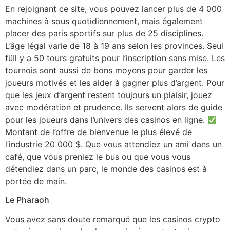
En rejoignant ce site, vous pouvez lancer plus de 4 000
machines à sous quotidiennement, mais également
placer des paris sportifs sur plus de 25 disciplines.
L’âge légal varie de 18 à 19 ans selon les provinces. Seul
füIl y a 50 tours gratuits pour l’inscription sans mise. Les
tournois sont aussi de bons moyens pour garder les
joueurs motivés et les aider à gagner plus d’argent. Pour
que les jeux d’argent restent toujours un plaisir, jouez
avec modération et prudence. Ils servent alors de guide
pour les joueurs dans l’univers des casinos en ligne.
Montant de l’offre de bienvenue le plus élevé de
l’industrie 20 000 $. Que vous attendiez un ami dans un
café, que vous preniez le bus ou que vous vous
détendiez dans un parc, le monde des casinos est à
portée de main.
Le Pharaoh
Vous avez sans doute remarqué que les casinos crypto