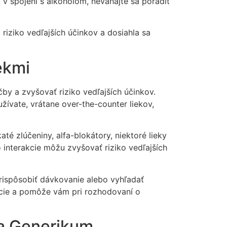
 v spojení s alkoholom, neváhajte sa poradiť
riziko vedľajších účinkov a dosiahla sa
ekmi
čby a zvyšovať riziko vedľajších účinkov.
žívate, vrátane over-the-counter liekov,
té zlúčeniny, alfa-blokátory, niektoré lieky
 interakcie môžu zvyšovať riziko vedľajších
prispôsobiť dávkovanie alebo vyhľadať
ácie a pomôže vám pri rozhodovaní o
ra Generikum