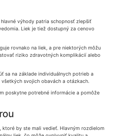
 hlavné výhody patria schopnosť zlepšiť
vedomia. Liek je tiež dostupný za cenovo
guje rovnako na liek, a pre niektorých môžu
stovať riziko zdravotných komplikácií alebo
ť sa na základe individuálnych potrieb a
 o všetkých svojich obavách a otázkach.
vám poskytne potrebné informácie a pomôže
rou
i, ktoré by ste mali vedieť. Hlavným rozdielom
álny liek, čo môže ovplyvniť kvalitu a