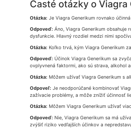
Časté otázky o Viagra
Otázka:
Je Viagra Generikum rovnako účinná 
Odpoveď:
Áno, Viagra Generikum obsahuje rov
dysfunkcie. Hlavný rozdiel medzi nimi spočív
Otázka:
Koľko trvá, kým Viagra Generikum z
Odpoveď:
Účinok Viagra Generikum sa zvyčajn
ovplyvnená faktormi, ako sú strava, alkohol ale
Otázka:
Môžem užívať Viagra Generikum s a
Odpoveľ:
Je neodporúčané kombinovať Viagra
zažívacie problémy, a môže znížiť účinnosť li
Otázka:
Môžem Viagra Generikum užívať viac
Odpoveď:
Nie, Viagra Generikum sa má užív
zvýšiť riziko vedľajších účinkov a nepredsta