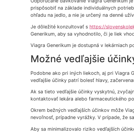
Odporúčané dávkovanie Viagra Generikum je 
prispôsobiť na základe individuálnych potri
ohľadu na jedlo, a nie je určený na denné užív
Je dôležité konzultovať s
https://slovenskol
Generikum, aby sa vyhodnotilo, či je liek vh
Viagra Generikum je dostupná v lekárniach po
Možné vedľajšie účink
Podobne ako pri iných liekoch, aj pri Viagra
vedľajšie účinky patrí bolesť hlavy, začerven
Ak sa tieto vedľajšie účinky vyskytnú, zvyčaj
kontaktovať lekára alebo farmaceutického po
Okrem bežných vedľajších účinkov môže Viagra 
nevoľnosť, prípadne vyrážky. V prípade, že sa
Aby sa minimalizovalo riziko vedľajších úči