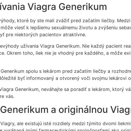
ívania Viagra Generikum
ýhody, ktoré by ste mali zvážiť pred začatím liečby. Medzi
o môže viesť k lepšiemu sexuálnemu životu a zvýšeniu seba
yť pre niektorých pacientov atraktívne.
nevýhody užívania Viagra Generikum. Nie každý pacient rea
e. Okrem toho, liek nie je vhodný pre každého, a môže exi
 Generikum spolu s lekárom pred začatím liečby a rozhodnú
e dôležité byť informovaný a otvorený voči svojmu lekárovi
iagra Generikum, neváhajte sa poradiť s lekárom, ktorý 
re vás.
 Generikum a originálnou Viag
Viagry, ale existujú isté rozdiely medzi týmito dvomi liekm
e vyrábaná inými farmaceutickými spoločnosťami ako origin