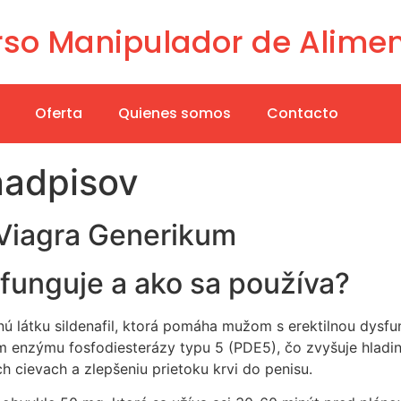
so Manipulador de Alime
Oferta
Quienes somos
Contacto
nadpisov
 Viagra Generikum
funguje a ako sa používa?
nnú látku sildenafil, ktorá pomáha mužom s erektilnou dysf
aním enzýmu fosfodiesterázy typu 5 (PDE5), čo zvyšuje hla
 cievach a zlepšeniu prietoku krvi do penisu.