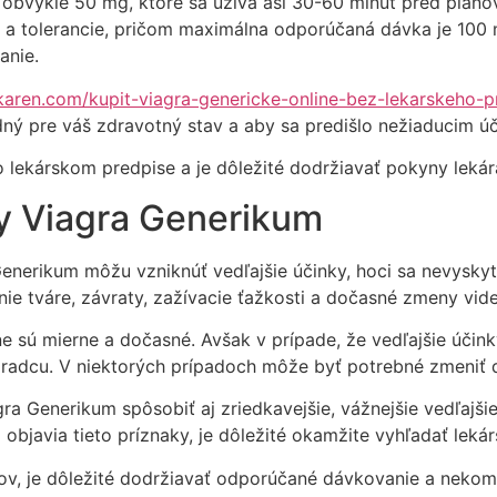
obvykle 50 mg, ktoré sa užíva asi 30-60 minút pred plán
eb a tolerancie, pričom maximálna odporúčaná dávka je 100
anie.
ekaren.com/kupit-viagra-genericke-online-bez-lekarskeho-p
odný pre váš zdravotný stav a aby sa predišlo nežiaducim úč
 lekárskom predpise a je dôležité dodržiavať pokyny lekára 
y Viagra Generikum
 Generikum môžu vzniknúť vedľajšie účinky, hoci sa nevysky
anie tváre, závraty, zažívacie ťažkosti a dočasné zmeny vide
ne sú mierne a dočasné. Avšak v prípade, že vedľajšie účinky
radcu. V niektorých prípadoch môže byť potrebné zmeniť d
Generikum spôsobiť aj zriedkavejšie, vážnejšie vedľajšie ú
 objavia tieto príznaky, je dôležité okamžite vyhľadať lek
nkov, je dôležité dodržiavať odporúčané dávkovanie a neko