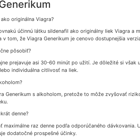
 Generikum
ako originálna Viagra?
nakú účinnú látku sildenafil ako originálny liek Viagra a m
a v tom, že Viagra Generikum je cenovo dostupnejšia verzia
ačne pôsobiť?
e prejavuje asi 30-60 minút po užití. Je dôležité si však 
bo individuálna citlivosť na liek.
lkoholom?
 Generikum s alkoholom, pretože to môže zvyšovať riziko 
eku.
krát denne?
ať maximálne raz denne podľa odporúčaného dávkovania. U
vuje dodatočné prospešné účinky.