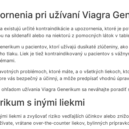
ornenia pri užívaní Viagra G
 existujú určité kontraindikácie a upozornenia, ktoré je po
ou na sildenafil alebo na niektorú z pomocných látok v tabl
rikum u pacientov, ktorí užívajú dusíkaté zlúčeniny, ako j
o tlaku. Liek je tiež kontraindikovaný u pacientov s vážn
lémami.
avotných problémoch, ktoré máte, a o všetkých liekoch, kto
 pre vás bezpečný a účinný, a môže predpísať vhodnú úprav
 ohľadom užívania Viagra Generikum sa neváhajte poradiť
rikum s inými liekmi
i liekmi a zvyšovať riziko vedľajších účinkov alebo znižov
žívate, vrátane over-the-counter liekov, bylinných prípravk