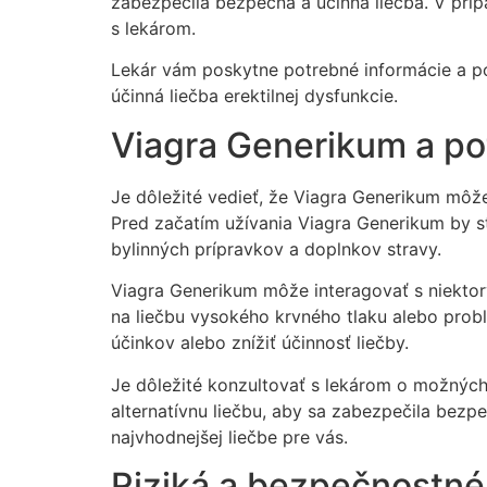
zabezpečila bezpečná a účinná liečba. V príp
s lekárom.
Lekár vám poskytne potrebné informácie a por
účinná liečba erektilnej dysfunkcie.
Viagra Generikum a pot
Je dôležité vedieť, že Viagra Generikum môže 
Pred začatím užívania Viagra Generikum by ste
bylinných prípravkov a doplnkov stravy.
Viagra Generikum môže interagovať s niektorým
na liečbu vysokého krvného tlaku alebo probl
účinkov alebo znížiť účinnosť liečby.
Je dôležité konzultovať s lekárom o možných
alternatívnu liečbu, aby sa zabezpečila bez
najvhodnejšej liečbe pre vás.
Riziká a bezpečnostné