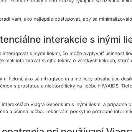
ade, že máte obavy alebo otázky týkajúce sa užívania lieku
adí vám, ako najlepšie postupovať, aby sa minimalizovalo 
enciálne interakcie s inými li
interagovať s inými liekmi, čo môže ovplyvniť účinnosť lie
 mali informovať svojho lekára o všetkých liekoch, ktoré u
i liekmi, ako sú nitroglycerín a iné lieky obsahujúce dusíka
émov s prostatou a niektoré lieky na liečbu HIV/AIDS. Tieto
 interakciách Viagra Generikum s inými liekmi a prípadne 
pečná a účinná liečba. Lekár vám poskytne potrebné inform
 opatrenia pri používaní Viag