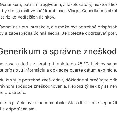
Generikum, patria nitroglycerín, alfa-blokátory, niektoré li
ho by ste sa mali vyhnúť kombinácii Viagra Generikum s a
ť riziko vedľajších účinkov.
dom na tieto interakcie, ale môže byť potrebné prispôsobi
kov a zabezpečila účinná liečba. Je dôležité dodržiavať po
Generikum a správne zneškod
dosahu detí a zvierat, pri teplote do 25 °C. Liek by sa n
ajte príbalovú informáciu a dôkladne overte dátum expirácie.
k, ktorý je potrebné zneškodniť, dôkladne si prečítajte prí
správnom spôsobe zneškodňovania. Nepoužitý liek by sa n
é prostredie.
e expirácie uvedenom na obale. Ak sa liek stane nepoužite
i a odporúčaniami.