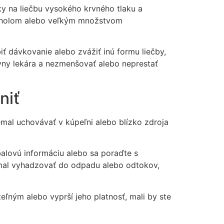
eky na liečbu vysokého krvného tlaku a
lkoholom alebo veľkým množstvom
ť dávkovanie alebo zvážiť inú formu liečby,
kyny lekára a nezmenšovať alebo neprestať
niť
emal uchovávať v kúpeľni alebo blízko zdroja
balovú informáciu alebo sa poraďte s
emal vyhadzovať do odpadu alebo odtokov,
ľným alebo vyprší jeho platnosť, mali by ste