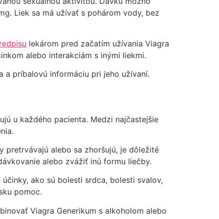
ovanou sexuálnou aktivitou. Dávku možno
 mg. Liek sa má užívať s pohárom vody, bez
redpisu
lekárom pred začatím užívania Viagra
inkom alebo interakciám s inými liekmi.
a príbalovú informáciu pri jeho užívaní.
tujú u každého pacienta. Medzi najčastejšie
nia.
 pretrvávajú alebo sa zhoršujú, je dôležité
ávkovanie alebo zvážiť inú formu liečby.
činky, ako sú bolesti srdca, bolesti svalov,
ársku pomoc.
mbinovať Viagra Generikum s alkoholom alebo