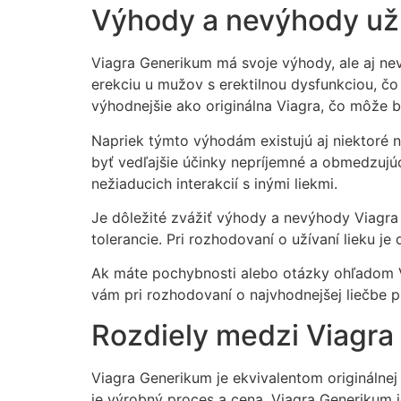
Výhody a nevýhody už
Viagra Generikum má svoje výhody, ale aj nev
erekciu u mužov s erektilnou dysfunkciou, č
výhodnejšie ako originálna Viagra, čo môže b
Napriek týmto výhodám existujú aj niektoré 
byť vedľajšie účinky nepríjemné a obmedzujúc
nežiaducich interakcií s inými liekmi.
Je dôležité zvážiť výhody a nevýhody Viagra
tolerancie. Pri rozhodovaní o užívaní lieku j
Ak máte pochybnosti alebo otázky ohľadom V
vám pri rozhodovaní o najvhodnejšej liečbe p
Rozdiely medzi Viagra
Viagra Generikum je ekvivalentom originálnej 
je výrobný proces a cena. Viagra Generikum j