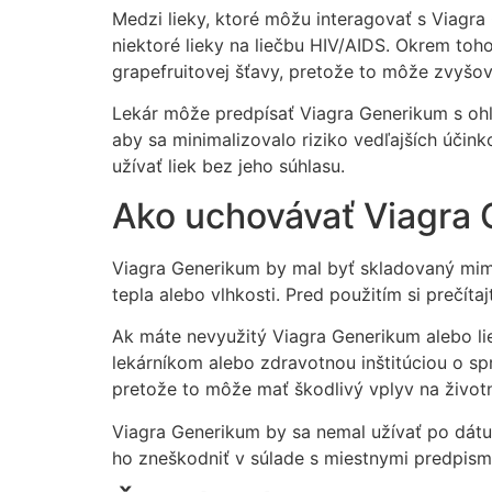
Medzi lieky, ktoré môžu interagovať s Viagra 
niektoré lieky na liečbu HIV/AIDS. Okrem to
grapefruitovej šťavy, pretože to môže zvyšova
Lekár môže predpísať Viagra Generikum s ohľa
aby sa minimalizovalo riziko vedľajších účin
užívať liek bez jeho súhlasu.
Ako uchovávať Viagra 
Viagra Generikum by mal byť skladovaný mimo 
tepla alebo vlhkosti. Pred použitím si prečít
Ak máte nevyužitý Viagra Generikum alebo lie
lekárníkom alebo zdravotnou inštitúciou o 
pretože to môže mať škodlivý vplyv na životn
Viagra Generikum by sa nemal užívať po dátum
ho zneškodniť v súlade s miestnymi predpism