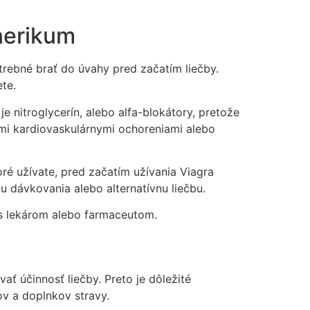
enerikum
trebné brať do úvahy pred začatím liečby.
ete.
e nitroglycerín, alebo alfa-blokátory, pretože
ymi kardiovaskulárnymi ochoreniami alebo
ré užívate, pred začatím užívania Viagra
u dávkovania alebo alternatívnu liečbu.
 s lekárom alebo farmaceutom.
ať účinnosť liečby. Preto je dôležité
ov a doplnkov stravy.