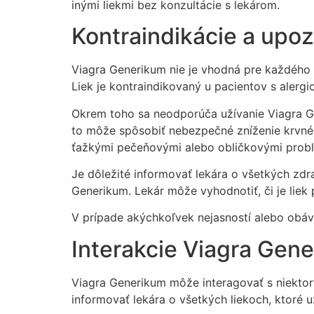
inými liekmi bez konzultácie s lekárom.
Kontraindikácie a upoz
Viagra Generikum nie je vhodná pre každého a
Liek je kontraindikovaný u pacientov s alergi
Okrem toho sa neodporúča užívanie Viagra Gene
to môže spôsobiť nebezpečné zníženie krvnéh
ťažkými pečeňovými alebo obličkovými prob
Je dôležité informovať lekára o všetkých zdr
Generikum. Lekár môže vyhodnotiť, či je liek
V prípade akýchkoľvek nejasností alebo obáv
Interakcie Viagra Gene
Viagra Generikum môže interagovať s niektorým
informovať lekára o všetkých liekoch, ktoré u