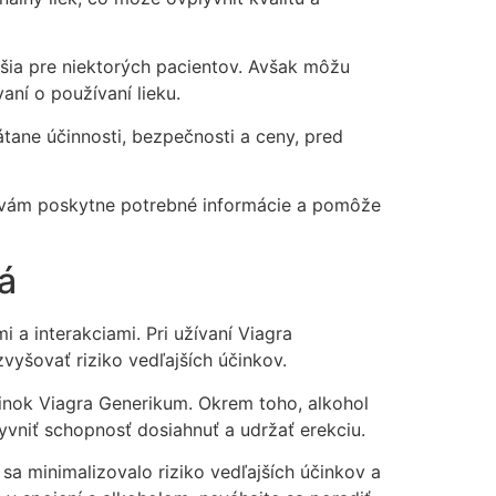
jšia pre niektorých pacientov. Avšak môžu
ní o používaní lieku.
átane účinnosti, bezpečnosti a ceny, pred
rý vám poskytne potrebné informácie a pomôže
á
 a interakciami. Pri užívaní Viagra
vyšovať riziko vedľajších účinkov.
činok Viagra Generikum. Okrem toho, alkohol
yvniť schopnosť dosiahnuť a udržať erekciu.
a minimalizovalo riziko vedľajších účinkov a