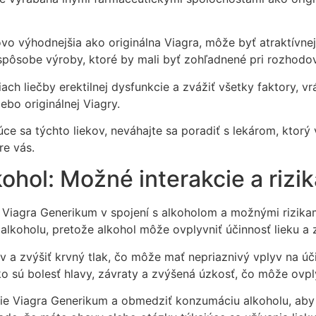
vo výhodnejšia ako originálna Viagra, môže byť atraktívne
spôsobe výroby, ktoré by mali byť zohľadnené pri rozhodova
ch liečby erektilnej dysfunkcie a zvážiť všetky faktory, vr
bo originálnej Viagry.
úce sa týchto liekov, neváhajte sa poradiť s lekárom, kto
re vás.
ohol: Možné interakcie a rizik
 Viagra Generikum v spojení s alkoholom a možnými rizikami
koholu, pretože alkohol môže ovplyvniť účinnosť lieku a z
v a zvýšiť krvný tlak, čo môže mať nepriaznivý vplyv na ú
o sú bolesť hlavy, závraty a zvýšená úzkosť, čo môže ovpl
e Viagra Generikum a obmedziť konzumáciu alkoholu, aby s