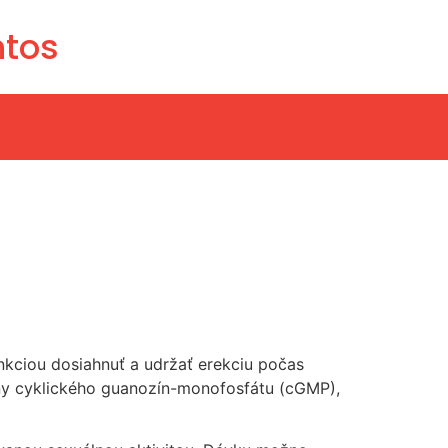
ntos
unkciou dosiahnuť a udržať erekciu počas
diny cyklického guanozín-monofosfátu (cGMP),